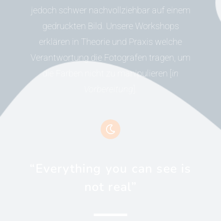
jedoch schwer nachvollziehbar auf einem
gedruckten Bild. Unsere Workshops
erklären in Theorie und Praxis welche
Verantwortung die Fotografen tragen, um
die Farben nicht zu manipulieren [
in
Vorbereitung
].
“Everything you can see is
not real”