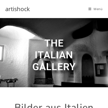
artishock
Menü
THE
ITALIAN
GALLERY
Bilder aus Italien