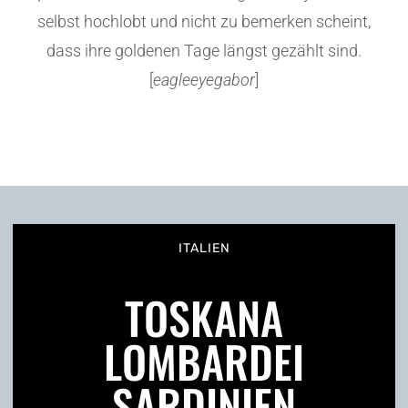
selbst hochlobt und nicht zu bemerken scheint,
dass ihre goldenen Tage längst gezählt sind.
[
eagleeyegabor
]
ITALIEN
TOSKANA
LOMBARDEI
SARDINIEN