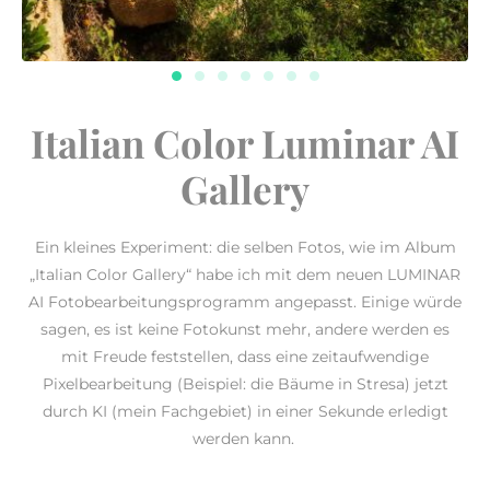
Italian Color Luminar AI
Gallery
Ein kleines Experiment: die selben Fotos, wie im Album
„Italian Color Gallery“ habe ich mit dem neuen LUMINAR
AI Fotobearbeitungsprogramm angepasst. Einige würde
sagen, es ist keine Fotokunst mehr, andere werden es
mit Freude feststellen, dass eine zeitaufwendige
Pixelbearbeitung (Beispiel: die Bäume in Stresa) jetzt
durch KI (mein Fachgebiet) in einer Sekunde erledigt
werden kann.