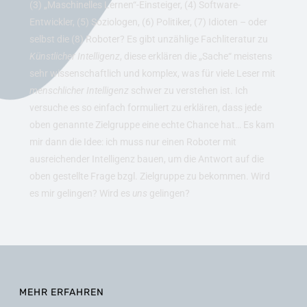
(3) „Maschinelles Lernen“-Einsteiger, (4) Software-
Entwickler, (5) Soziologen, (6) Politiker, (7) Idioten – oder
selbst die (8) Roboter? Es gibt unzählige Fachliteratur zu
Künstlicher Intelligenz
, diese erklären die „Sache“ meistens
sehr wissenschaftlich und komplex, was für viele Leser mit
menschlicher Intelligenz
schwer zu verstehen ist. Ich
versuche es so einfach formuliert zu erklären, dass jede
oben genannte Zielgruppe eine echte Chance hat… Es kam
mir dann die Idee: ich muss nur einen Roboter mit
ausreichender Intelligenz bauen, um die Antwort auf die
oben gestellte Frage bzgl. Zielgruppe zu bekommen. Wird
es mir gelingen? Wird es
uns
gelingen?
MEHR ERFAHREN