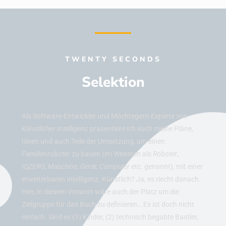
TWENTY SECONDS
Selektion
Als Software-Entwickler und Möchtegern-Experte von
Künstlicher Intelligenz
präsentiere ich euch meine Pläne,
Ideen und auch Teile der Umsetzung, um einen
Familienroboter
zu bauen (im Weiteren als
Roboter
,
IQZERO
,
Maschine
,
Gerät
,
Computer
etc. genannt), mit einer
erweiterbaren Intelligenz. Künstlich? Ja, es riecht danach.
Hier, in diesem Vorwort wäre auch der Platz um die
Zielgruppe für das Buch zu definieren… Es ist doch nicht
einfach. Sind es (1) Kinder, (2) technisch begabte Bastler,