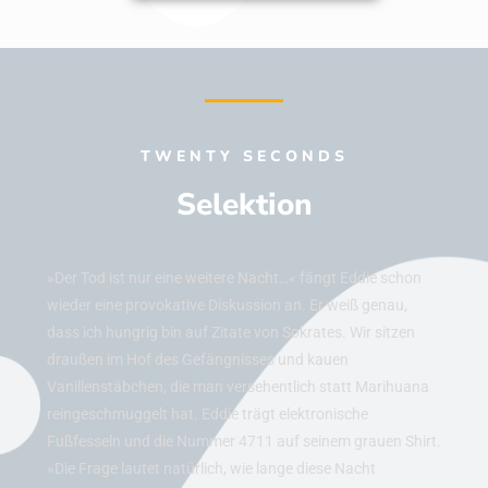
TWENTY SECONDS
Selektion
»Der Tod ist nur eine weitere Nacht…« fängt Eddie schon
wieder eine provokative Diskussion an. Er weiß genau,
dass ich hungrig bin auf Zitate von Sokrates. Wir sitzen
draußen im Hof des Gefängnisses und kauen
Vanillenstäbchen, die man versehentlich statt Marihuana
reingeschmuggelt hat. Eddie trägt elektronische
Fußfesseln und die Nummer 4711 auf seinem grauen Shirt.
»Die Frage lautet natürlich, wie lange diese Nacht