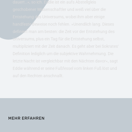
dauert…«, so ich. Eddie ist ein aufs Abstellgleis
geschobener Wissenschaftler und weiß viel über die
Entstehung des Universums, wobei ihm aber einige
handfeste Beweise noch fehlen. »Unendlich lang. Dieses
definiert man am besten: die Zeit vor der Entstehung des
Universums, plus ein Tag für die Entstehung selbst,
multipliziert mit der Zeit danach. Es geht aber bei Sokrates‘
Definition lediglich um die subjektive Wahrnehmung. Die
letzte Nacht ist vergleichbar mit den Nächten davor«, sagt
Eddie während er seine Fußfessel vom linken Fuß löst und
auf den Rechten anschnallt.
MEHR ERFAHREN