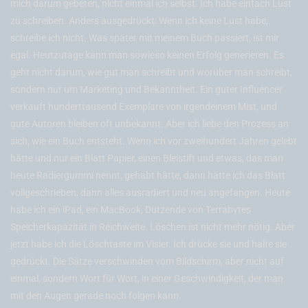
mich darum gebeten, nicht einmal ich selbst. Ich habe einfach Lust
zu schreiben. Anders ausgedrückt: Wenn ich keine Lust habe,
schreibe ich nicht. Was später mit meinem Buch passiert, ist mir
egal. Heutzutage kann man sowieso keinen Erfolg generieren. Es
geht nicht darum, wie gut man schreibt und worüber man schreibt,
sondern nur um Marketing und Bekanntheit. Ein guter Influencer
verkauft hunderttausend Exemplare von irgendeinem Mist, und
gute Autoren bleiben oft unbekannt. Aber ich liebe den Prozess an
sich, wie ein Buch entsteht. Wenn ich vor zweihundert Jahren gelebt
hätte und nur ein Blatt Papier, einen Bleistift und etwas, das man
heute Radiergummi nennt, gehabt hätte, dann hätte ich das Blatt
vollgeschrieben, dann alles ausradiert und neu angefangen. Heute
habe ich ein iPad, ein MacBook, Dutzende von Terrabytes
Speicherkapazität in Reichweite. Löschen ist nicht mehr nötig. Aber
jetzt habe ich die Löschtaste im Visier. Ich drücke sie und halte sie
gedrückt. Die Sätze verschwinden vom Bildschirm, aber nicht auf
einmal, sondern Wort für Wort, in einer Geschwindigkeit, der man
mit den Augen gerade noch folgen kann.