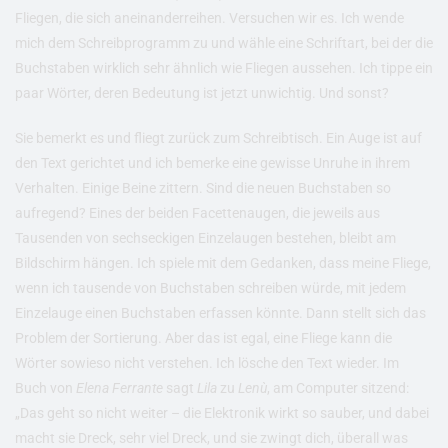
Fliegen, die sich aneinanderreihen. Versuchen wir es. Ich wende
mich dem Schreibprogramm zu und wähle eine Schriftart, bei der die
Buchstaben wirklich sehr ähnlich wie Fliegen aussehen. Ich tippe ein
paar Wörter, deren Bedeutung ist jetzt unwichtig. Und sonst?
Sie bemerkt es und fliegt zurück zum Schreibtisch. Ein Auge ist auf
den Text gerichtet und ich bemerke eine gewisse Unruhe in ihrem
Verhalten. Einige Beine zittern. Sind die neuen Buchstaben so
aufregend? Eines der beiden Facettenaugen, die jeweils aus
Tausenden von sechseckigen Einzelaugen bestehen, bleibt am
Bildschirm hängen. Ich spiele mit dem Gedanken, dass meine Fliege,
wenn ich tausende von Buchstaben schreiben würde, mit jedem
Einzelauge einen Buchstaben erfassen könnte. Dann stellt sich das
Problem der Sortierung. Aber das ist egal, eine Fliege kann die
Wörter sowieso nicht verstehen. Ich lösche den Text wieder. Im
Buch von
Elena Ferrante
sagt
Lila
zu
Lenù
, am Computer sitzend:
„Das geht so nicht weiter – die Elektronik wirkt so sauber, und dabei
macht sie Dreck, sehr viel Dreck, und sie zwingt dich, überall was