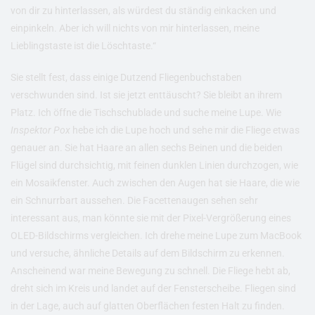
von dir zu hinterlassen, als würdest du ständig einkacken und
einpinkeln. Aber ich will nichts von mir hinterlassen, meine
Lieblingstaste ist die Löschtaste.“
Sie stellt fest, dass einige Dutzend Fliegenbuchstaben
verschwunden sind. Ist sie jetzt enttäuscht? Sie bleibt an ihrem
Platz. Ich öffne die Tischschublade und suche meine Lupe. Wie
Inspektor Pox
hebe ich die Lupe hoch und sehe mir die Fliege etwas
genauer an. Sie hat Haare an allen sechs Beinen und die beiden
Flügel sind durchsichtig, mit feinen dunklen Linien durchzogen, wie
ein Mosaikfenster. Auch zwischen den Augen hat sie Haare, die wie
ein Schnurrbart aussehen. Die Facettenaugen sehen sehr
interessant aus, man könnte sie mit der Pixel-Vergrößerung eines
OLED-Bildschirms vergleichen. Ich drehe meine Lupe zum MacBook
und versuche, ähnliche Details auf dem Bildschirm zu erkennen.
Anscheinend war meine Bewegung zu schnell. Die Fliege hebt ab,
dreht sich im Kreis und landet auf der Fensterscheibe. Fliegen sind
in der Lage, auch auf glatten Oberflächen festen Halt zu finden.