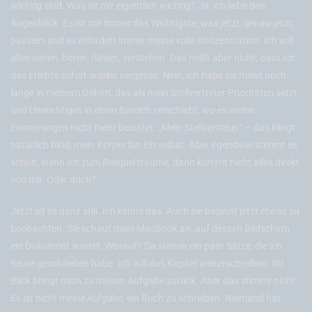
wichtig sind. Was ist mir eigentlich wichtig? Ja, ich liebe den
Augenblick. Es ist mir immer das Wichtigste, was jetzt, genau jetzt,
passiert und es erfordert immer meine volle Konzentration. Ich will
alles sehen, hören, fühlen, verstehen. Das heißt aber nicht, dass ich
das Erlebte sofort wieder vergesse. Nein, ich habe sie meist noch
lange in meinem Gehirn, das als mein Stellvertreter Prioritäten setzt
und Unwichtiges in einen Bereich verschiebt, wo es meine
Erinnerungen nicht mehr belastet. „Mein Stellvertreter“ – das klingt
natürlich blöd, mein Körper bin ich selbst. Aber irgendwie stimmt es
schon, wenn ich zum Beispiel träume, dann kommt nicht alles direkt
von mir. Oder doch?
Jetzt ist es ganz still. Ich kenne das. Auch sie beginnt jetzt etwas zu
beobachten. Sie schaut mein MacBook an, auf dessen Bildschirm
ein Dokument wartet. Worauf? Da stehen ein paar Sätze, die ich
heute geschrieben habe. Ich will das Kapitel weiterschreiben. Ihr
Blick bringt mich zu meiner Aufgabe zurück. Aber das stimmt nicht.
Es ist nicht meine
Aufgabe
, ein Buch zu schreiben. Niemand hat