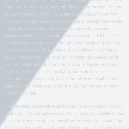
folgen, wie hinter einer Sonnenbrille bleibt alles verborgen. Sie hebt
ein Bein, ein kurzes Rütteln. Dann sind wieder alle Beine auf dem
Tisch und die Flügel setzen sich in Bewegung. Sie fliegt zum Fenster
und landet auf dem Fensterbrett. Sie hat gemerkt, dass der
Bildschirm wieder leer ist, es gibt nicht viel zu sehen. Ich bin sicher,
wenn ich wieder schreibe, wird sie zum Schreibtisch zurückkehren.
Hat sie eine Erinnerung? Ein Memento? Ich denke an
Christopher
Nolans
Film
Memento
. Der Protagonist verliert durch einen Unfall
sein Kurzzeitgedächtnis. Damit der Zuschauer wie der Protagonist
das Gefühl der Amnesie erleben kann, laufen die Szenen
chronologisch rückwärts ab. Wie die Kapitel meines Buches. Das
Wort
Memento
bedeutet nebenbei nicht nur Erinnerung, sondern
auch böses Omen.
Ist diese Fliege, die ich seit Tagen beobachte, ein Warnzeichen? Das
glaube ich nicht. Die Fakten: sie lenkt mich ab und ich verliere immer
wieder die Konzentration auf mein Buch. Wer ist daran schuld? Die
Fliege sieht so unschuldig aus, schuldig kann nur ich sein. Ich suche