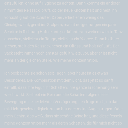
einzufüllen, ohne auf Hygiene zu achten. Dann kommt ein anderer,
nimmt den Reissack, prüft, ob der neue Knoten hält und hebt ihn
vorsichtig auf die Schulter. Dabei verliert er ein wenig das
Gleichgewicht, gerät ins Stolpern, macht notgedrungen ein paar
Schritte in Richtung Hafenkante, es könnte von weitem wie ein Tanz
aussehen, vielleicht ein Tango, vielleicht ein
Yangee
. Dann bleibt er
stehen, stellt den Reissack neben ein Ölfass und holt tief Luft. Der
Sack steht immer noch am Kai, gefüllt wie zuvor, aber er ist nicht
mehr an der gleichen Stelle. Wie meine Konzentration.
Ich beobachte sie schon seit Tagen, aber heute ist es etwas
Besonderes. Die Kombination mit dem Licht, das jetzt so sanft
einfällt, dass ihre Figur, ihr Schatten, ihre ganze Erscheinung sehr
weich wirkt. Sie hebt ein Bein und die Schatten folgen dieser
Bewegung mit einer leichten Verzögerung. Ich frage mich, ob das
mit Lichtgeschwindigkeit zu tun hat oder meine Augen trügen. Oder
mein Gehirn, das weiß, dass sie schöne Beine hat, und diese fesseln
meine Konzentration mehr als deren Schatten, die für mich nicht so