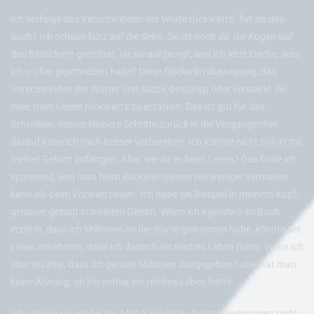
Ich verfolge das Verschwinden der Worte rückwärts. Tut sie das
auch? Ich schaue kurz auf die Seite. Sie ist noch da, die Augen auf
den Bildschirm gerichtet. Ist sie aufgeregt, weil ich jetzt lösche, was
ich vorher geschrieben habe? Diese Rückwärtsbewegung, das
Verschwinden der Wörter und Sätze, bestätigt oder verstärkt die
Idee, mein Leben rückwärts zu erzählen. Das ist gut für das
Schreiben. Immer kleinere Schritte zurück in die Vergangenheit,
darauf kann ich mich besser vorbereiten. Ich könnte nicht sofort mit
meiner Geburt anfangen. Aber wie ist es beim Lesen? Das finde ich
spannend, weil man beim Rückwärtslesen viel weniger vermuten
kann als beim Vorwärtslesen. Ich habe ein Beispiel in meinem Kopf,
genauer gesagt in meinem Gehirn. Wenn ich irgendwo im Buch
erzähle, dass ich Millionen an der Börse gewonnen habe, könnte der
Leser annehmen, dass ich danach ein reiches Leben führe. Wenn ich
aber erzähle, dass ich gerade Millionen ausgegeben habe, hat man
keine Ahnung, ob ich vorher ein reiches Leben hatte.
Ich schaue sie wieder an. Man kann ihren Augenbewegungen nicht