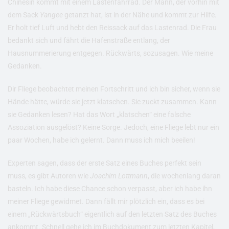
Chinesin kommt mit einem Lastenfahrrad. Der Mann, der vorhin mit
dem Sack
Yangee
getanzt hat, ist in der Nähe und kommt zur Hilfe.
Er holt tief Luft und hebt den Reissack auf das Lastenrad. Die Frau
bedankt sich und fährt die Hafenstraße entlang, der
Hausnummerierung entgegen. Rückwärts, sozusagen. Wie meine
Gedanken.
Dir Fliege beobachtet meinen Fortschritt und ich bin sicher, wenn sie
Hände hätte, würde sie jetzt klatschen. Sie zuckt zusammen. Kann
sie Gedanken lesen? Hat das Wort „klatschen“ eine falsche
Assoziation ausgelöst? Keine Sorge. Jedoch, eine Fliege lebt nur ein
paar Wochen, habe ich gelernt. Dann muss ich mich beeilen!
Experten sagen, dass der erste Satz eines Buches perfekt sein
muss, es gibt Autoren wie
Joachim Lottmann
, die wochenlang daran
basteln. Ich habe diese Chance schon verpasst, aber ich habe ihn
meiner Fliege gewidmet. Dann fällt mir plötzlich ein, dass es bei
einem „Rückwärtsbuch“ eigentlich auf den letzten Satz des Buches
ankommt. Schnell gehe ich im Buchdokument zum letzten Kapitel,